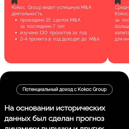
Kokoc Group ведет успешную М&А
Средн
деятельность:
Kokoc
проведено 15 сделок М&А
за по
за последние 7 лет
больш
изучено 130 проектов за год
капит
2-4 проекта в год доходят до М&А
для и
Потенциальный доход с Kokoc Group
На основании исторических
данных был сделан прогноз
динамики выручки и других