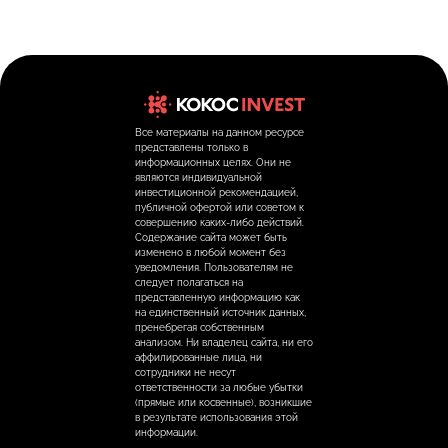
Все материалы на данном ресурсе
представлены только в
информационных целях. Они не
являются индивидуальной
инвестиционной рекомендацией,
публичной офертой или советом к
совершению каких-либо действий.
Содержание сайта может быть
изменено в любой момент без
уведомления. Пользователям не
следует полагаться на
представленную информацию как
на единственный источник данных,
пренебрегая собственным
анализом. Ни владелец сайта, ни его
аффилированные лица, ни
сотрудники не несут
ответственности за любые убытки
(прямые или косвенные), возникшие
в результате использования этой
информации.